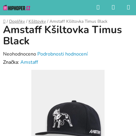
Přejít
Hledat
NÁKUP
na
KOŠÍK
obsah
Domů
/
Doplňky
/
Kšiltovky
/
Amstaff Kšiltovka Timus Black
Amstaff Kšiltovka Timus
Black
Průměrné
Neohodnoceno
Podrobnosti hodnocení
hodnocení
Značka:
Amstaff
produktu
je
0,0
z
5
hvězdiček.