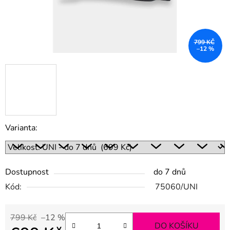
799 KČ
–12 %
Varianta:
Dostupnost
do 7 dnů
Kód:
75060/UNI
799 Kč
–12 %
DO KOŠÍKU