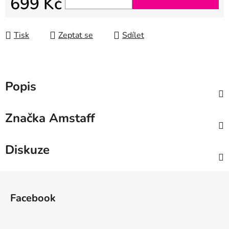
699 Kč
Měrná cena:
Tisk
Zeptat se
Sdílet
Popis
Značka
Amstaff
Diskuze
Z
á
Facebook
p
a