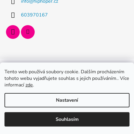
info
@
hiphoper.cz
603970167
Vytvořil Shoptet
Copyright 2026
Hiphoper.cz
. Všechna práva vyhrazena.
Tento web používá soubory cookie. Dalším procházením
tohoto webu vyjadřujete souhlas s jejich používáním.. Více
informací
zde
.
Nastavení
Souhlasím