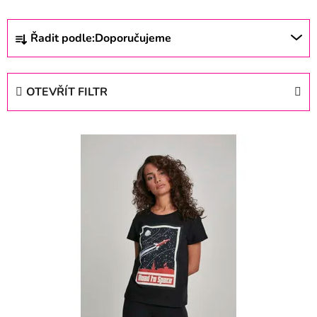
Ř
Řadit podle:
Doporučujeme
a
z
e
OTEVŘÍT FILTR
n
í
V
p
ý
r
p
o
i
d
s
u
p
k
r
t
o
ů
d
u