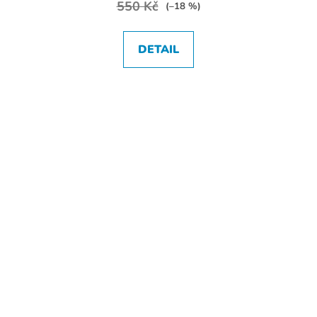
550 Kč
(–18 %)
DETAIL