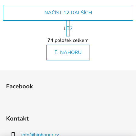
NAČÍST 12 DALŠÍCH
S
1
t
7
r
O
á
74
položek celkem
v
n
l
k
NAHORU
á
o
d
v
a
á
Z
c
n
á
í
í
Facebook
p
p
r
a
v
t
k
í
y
Kontakt
v
ý
info
@
hiphoper.cz
p