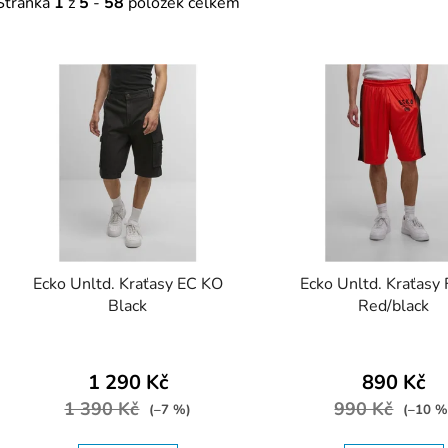
Stránka
1
z
5
-
58
položek celkem
V
ý
p
s
p
r
o
d
Ecko Unltd. Kraťasy EC KO
Ecko Unltd. Kraťasy
u
Black
Red/black
k
t
ů
1 290 Kč
890 Kč
1 390 Kč
990 Kč
(–7 %)
(–10 %