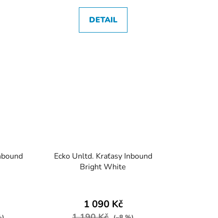
DETAIL
Inbound
Ecko Unltd. Kraťasy Inbound
Bright White
1 090 Kč
1 190 Kč
%)
(–8 %)