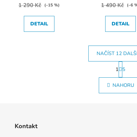
1 290 Kč
1 490 Kč
(–15 %)
(–6 
DETAIL
DETAIL
NAČÍST 12 DALŠ
S
1
t
5
O
r
v
á
l
NAHORU
n
á
k
d
o
v
a
á
c
n
í
í
p
Kontakt
r