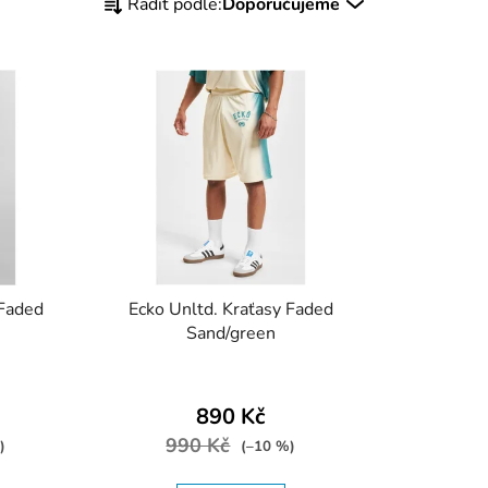
Řadit podle:
Doporučujeme
a
z
e
n
í
p
r
o
d
u
k
 Faded
Ecko Unltd. Kraťasy Faded
t
Sand/green
ů
890 Kč
990 Kč
)
(–10 %)