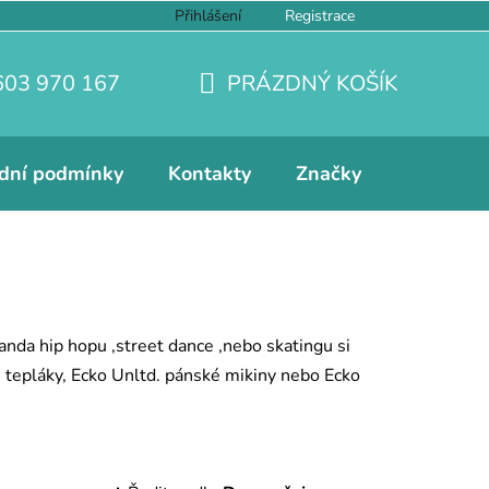
Přihlášení
Registrace
603 970 167
PRÁZDNÝ KOŠÍK
NÁKUPNÍ
KOŠÍK
dní podmínky
Kontakty
Značky
anda hip hopu ,street dance ,nebo skatingu si
ké tepláky, Ecko Unltd. pánské mikiny nebo Ecko
Ř