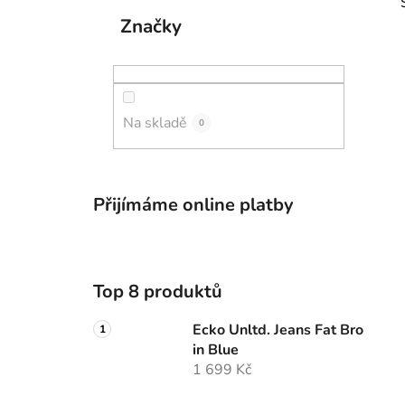
p
Značky
a
n
e
l
Na skladě
i
0
Přijímáme online platby
Top 8 produktů
Ecko Unltd. Jeans Fat Bro
in Blue
1 699 Kč