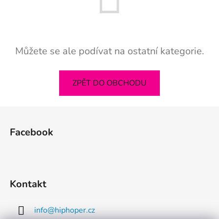
Můžete se ale podívat na ostatní kategorie.
ZPĚT DO OBCHODU
Z
á
Facebook
p
a
t
í
Kontakt
info
@
hiphoper.cz