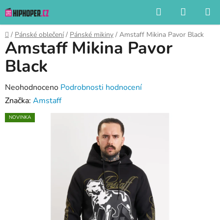
Přejít
Hledat
NÁKUP
na
KOŠÍK
obsah
Domů
/
Pánské oblečení
/
Pánské mikiny
/
Amstaff Mikina Pavor Black
Amstaff Mikina Pavor
Black
Průměrné
Neohodnoceno
Podrobnosti hodnocení
hodnocení
Značka:
Amstaff
produktu
NOVINKA
je
0,0
z
5
hvězdiček.