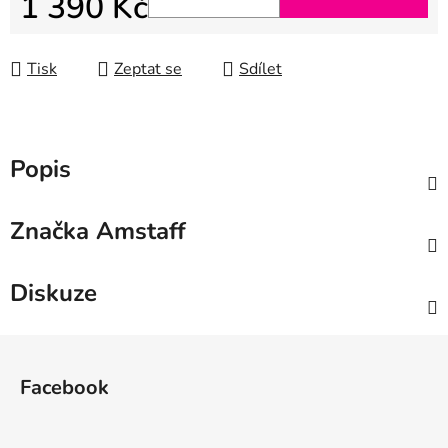
1 390 Kč
Měrná cena:
Tisk
Zeptat se
Sdílet
Popis
Značka
Amstaff
Diskuze
Z
á
Facebook
p
a