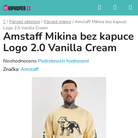
Přejít
Hledat
NÁKUP
na
KOŠÍK
obsah
Domů
/
Pánské oblečení
/
Pánské mikiny
/
Amstaff Mikina bez kapuce
Logo 2.0 Vanilla Cream
Amstaff Mikina bez kapuce
Logo 2.0 Vanilla Cream
Průměrné
Neohodnoceno
Podrobnosti hodnocení
hodnocení
Značka:
Amstaff
produktu
je
0,0
z
5
hvězdiček.