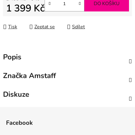
DO KOŠÍKU
1 399 Kč
Měrná cena:
Tisk
Zeptat se
Sdílet
Popis
Značka
Amstaff
Diskuze
Z
á
Facebook
p
a