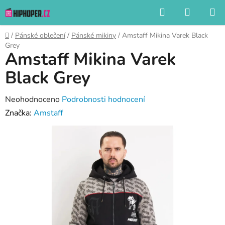
Přejít
Hledat
NÁKUP
na
KOŠÍK
obsah
Domů
/
Pánské oblečení
/
Pánské mikiny
/
Amstaff Mikina Varek Black
Grey
Amstaff Mikina Varek
Black Grey
Průměrné
Neohodnoceno
Podrobnosti hodnocení
hodnocení
Značka:
Amstaff
produktu
je
0,0
z
5
hvězdiček.