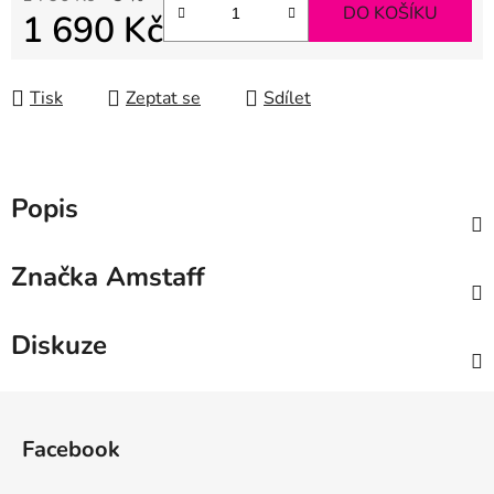
DO KOŠÍKU
1 690 Kč
Měrná cena:
Tisk
Zeptat se
Sdílet
Popis
Značka
Amstaff
Diskuze
Z
á
Facebook
p
a