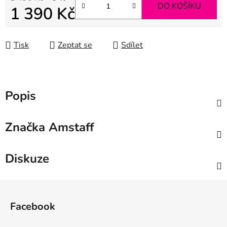
DO KOŠÍKU
1 390 Kč
Měrná cena:
Tisk
Zeptat se
Sdílet
Popis
Značka
Amstaff
Diskuze
Z
á
Facebook
p
a