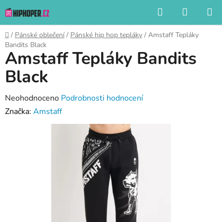
Přejít
Hledat
NÁKUP
na
KOŠÍK
obsah
Domů
/
Pánské oblečení
/
Pánské hip hop tepláky
/
Amstaff Tepláky
Bandits Black
Amstaff Tepláky Bandits
Black
Průměrné
Neohodnoceno
Podrobnosti hodnocení
hodnocení
Značka:
Amstaff
produktu
je
0,0
z
5
hvězdiček.