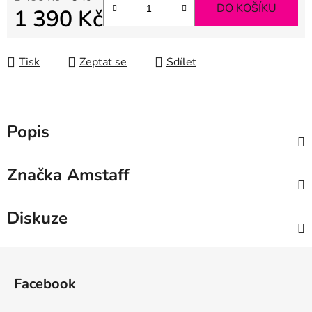
DO KOŠÍKU
1 390 Kč
Měrná cena:
Tisk
Zeptat se
Sdílet
Popis
Značka
Amstaff
Diskuze
Z
á
Facebook
p
a