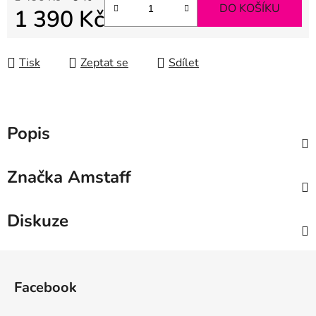
DO KOŠÍKU
1 390 Kč
Měrná cena:
Tisk
Zeptat se
Sdílet
Popis
Značka
Amstaff
Diskuze
Z
á
Facebook
p
a