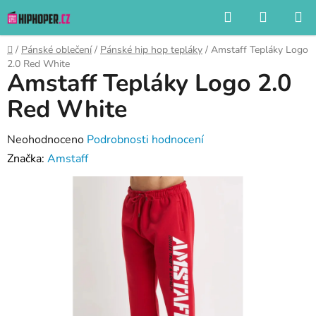
Přejít
Hledat
NÁKUP
na
KOŠÍK
obsah
Domů
/
Pánské oblečení
/
Pánské hip hop tepláky
/
Amstaff Tepláky Logo
2.0 Red White
Amstaff Tepláky Logo 2.0
Red White
Průměrné
Neohodnoceno
Podrobnosti hodnocení
hodnocení
Značka:
Amstaff
produktu
je
0,0
z
5
hvězdiček.