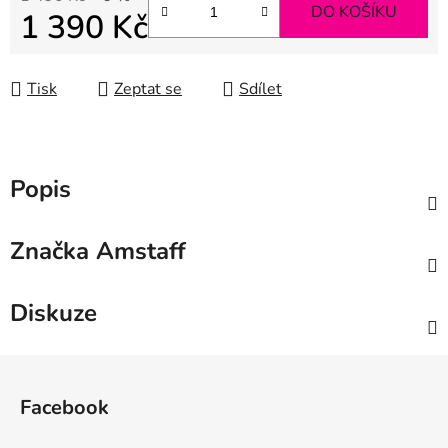
DO KOŠÍKU
1 390 Kč
Měrná cena:
Tisk
Zeptat se
Sdílet
Popis
Značka
Amstaff
Diskuze
Z
á
Facebook
p
a