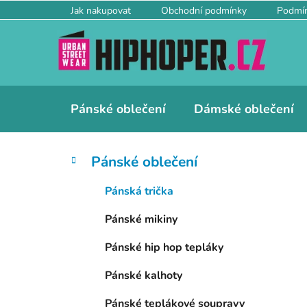
Přejít
Jak nakupovat
Obchodní podmínky
Podmín
na
obsah
Pánské oblečení
Dámské oblečení
P
K
Přeskočit
Pánské oblečení
a
kategorie
o
t
s
Pánská trička
e
t
g
Pánské mikiny
r
o
a
r
Pánské hip hop tepláky
i
n
e
n
Pánské kalhoty
í
Pánské teplákové soupravy