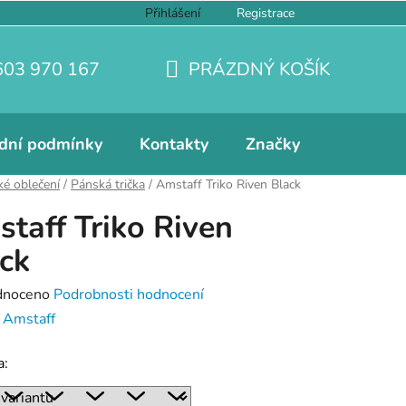
Přihlášení
Registrace
603 970 167
PRÁZDNÝ KOŠÍK
NÁKUPNÍ
KOŠÍK
dní podmínky
Kontakty
Značky
é oblečení
/
Pánská trička
/
Amstaff Triko Riven Black
taff Triko Riven
ck
né
dnoceno
Podrobnosti hodnocení
ení
:
Amstaff
tu
a: