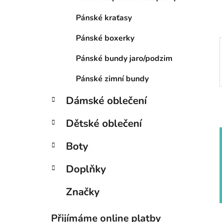
p
a
Pánské kraťasy
n
Pánské boxerky
e
l
Pánské bundy jaro/podzim
Pánské zimní bundy
Dámské oblečení
Dětské oblečení
Boty
Doplňky
Značky
Přijímáme online platby