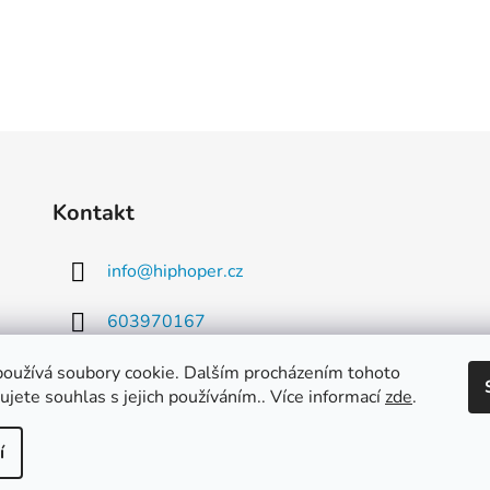
Kontakt
info
@
hiphoper.cz
603970167
oužívá soubory cookie. Dalším procházením tohoto
jete souhlas s jejich používáním.. Více informací
zde
.
í
hrazena.