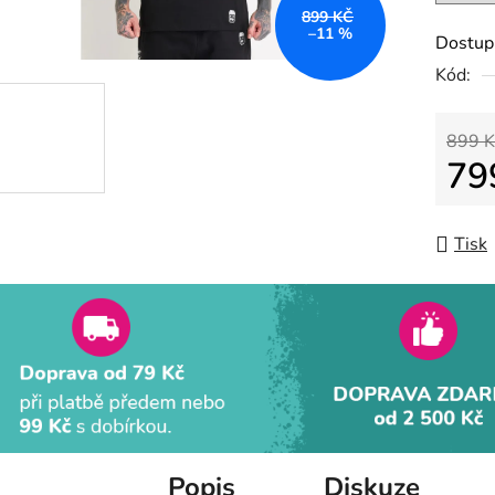
z
899 KČ
–11 %
5
Dostup
hvězdič
Kód:
899 K
79
Měrná
Tisk
Popis
Diskuze