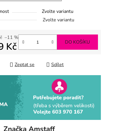
nost
Zvolte variantu
ek.
Zvolte variantu
č
–11 %
DO KOŠÍKU
9 Kč
 cena:
Zeptat se
Sdílet
Značka
Amstaff