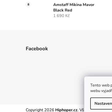
Amstaff Mikina Mavor
Black Red
1 690 Kč
Z
á
Facebook
p
a
t
í
Tento web p
webu vyjadřu
Nastaven
Copyright 2026
Hiphoper.cz
. Všechna práva vy