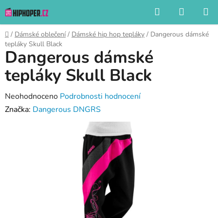
Přejít
Hledat
NÁKUP
na
KOŠÍK
obsah
Domů
/
Dámské oblečení
/
Dámské hip hop tepláky
/
Dangerous dámské
tepláky Skull Black
Dangerous dámské
tepláky Skull Black
Průměrné
Neohodnoceno
Podrobnosti hodnocení
hodnocení
Značka:
Dangerous DNGRS
produktu
je
0,0
z
5
hvězdiček.