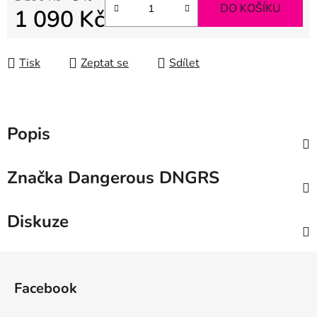
DO KOŠÍKU
1 090 Kč
Měrná cena:
Tisk
Zeptat se
Sdílet
Popis
Značka
Dangerous DNGRS
Diskuze
Z
á
Facebook
p
a