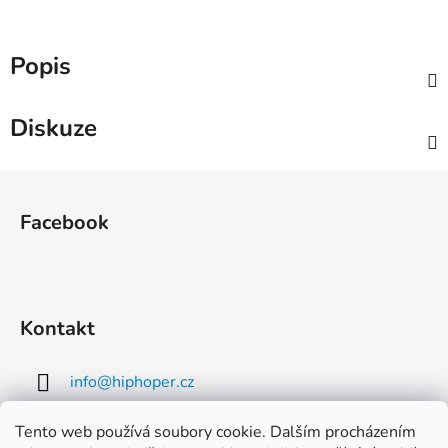
Popis
Diskuze
Z
á
Facebook
p
a
t
í
Kontakt
info
@
hiphoper.cz
603970167
Tento web používá soubory cookie. Dalším procházením