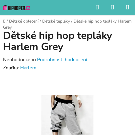
Přejít
Hledat
NÁKUP
na
KOŠÍK
obsah
Domů
/
Dětské oblečení
/
Dětské tepláky
/
Dětské hip hop tepláky Harlem
Grey
Dětské hip hop tepláky
Harlem Grey
Průměrné
Neohodnoceno
Podrobnosti hodnocení
hodnocení
Značka:
Harlem
produktu
je
0,0
z
5
hvězdiček.