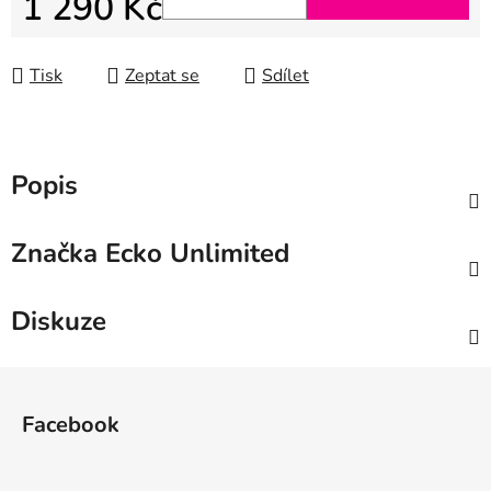
1 290 Kč
Měrná cena:
Tisk
Zeptat se
Sdílet
Popis
Značka
Ecko Unlimited
Diskuze
Z
á
Facebook
p
a