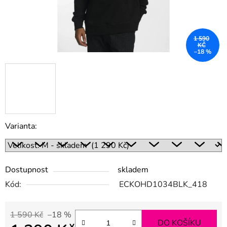
1 590
KČ
–18 %
Varianta:
Dostupnost
skladem
Kód:
ECKOHD1034BLK_418
1 590 Kč
–18 %
DO KOŠÍKU