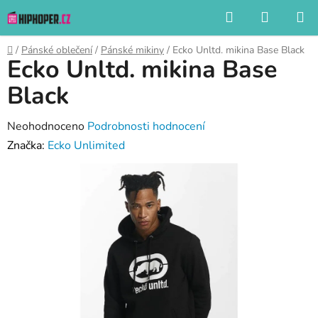
Přejít
Hledat
NÁKUP
na
KOŠÍK
obsah
Domů
/
Pánské oblečení
/
Pánské mikiny
/
Ecko Unltd. mikina Base Black
Ecko Unltd. mikina Base
Black
Průměrné
Neohodnoceno
Podrobnosti hodnocení
hodnocení
Značka:
Ecko Unlimited
produktu
je
0,0
z
5
hvězdiček.