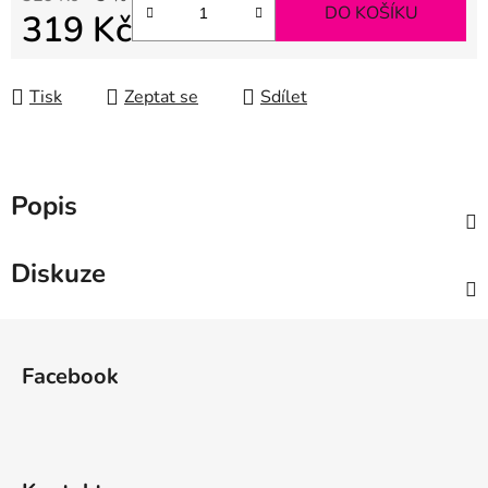
DO KOŠÍKU
319 Kč
Měrná cena:
Tisk
Zeptat se
Sdílet
Popis
Diskuze
Z
á
Facebook
p
a
t
í