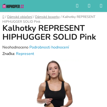
Přejít
Hledat
NÁKUP
na
KOŠÍK
obsah
Domů
/
Dámské oblečení
/
Dámské boxerky
/
Kalhotky REPRESENT
HIPHUGGER SOLID Pink
Kalhotky REPRESENT
HIPHUGGER SOLID Pink
Průměrné
Neohodnoceno
Podrobnosti hodnocení
hodnocení
Značka:
Represent
produktu
je
0,0
z
5
hvězdiček.