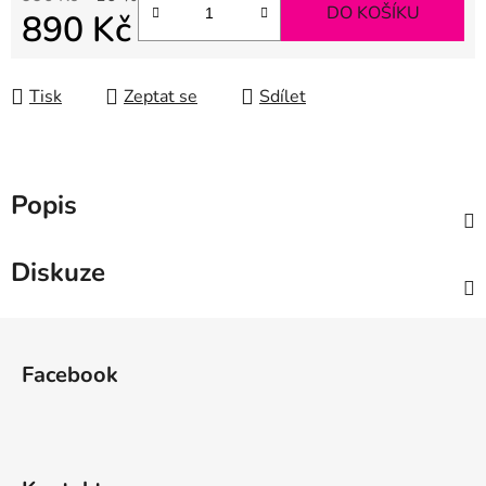
DO KOŠÍKU
890 Kč
Měrná cena:
Tisk
Zeptat se
Sdílet
Popis
Diskuze
Z
á
Facebook
p
a
t
í