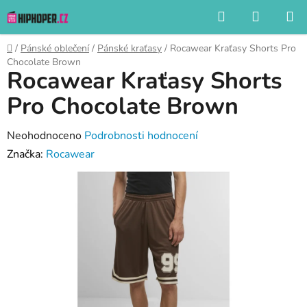
Přejít
Hledat
NÁKUP
na
KOŠÍK
obsah
Domů
/
Pánské oblečení
/
Pánské kraťasy
/
Rocawear Kraťasy Shorts Pro
Chocolate Brown
Rocawear Kraťasy Shorts
Pro Chocolate Brown
Průměrné
Neohodnoceno
Podrobnosti hodnocení
hodnocení
Značka:
Rocawear
produktu
je
0,0
z
5
hvězdiček.