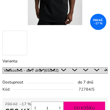
790 KČ
–17 %
Varianta:
Dostupnost
do 7 dnů
Kód:
72784/S
790 Kč
–17 %
DO KOŠÍKU