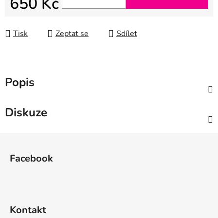
650 Kč
Měrná cena:
Tisk
Zeptat se
Sdílet
Popis
Diskuze
Z
á
Facebook
p
a
t
í
Kontakt