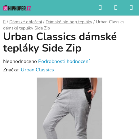
Přejít
Hledat
NÁKUP
na
KOŠÍK
obsah
Domů
/
Dámské oblečení
/
Dámské hip hop tepláky
/
Urban Classics
dámské tepláky Side Zip
Urban Classics dámské
tepláky Side Zip
Průměrné
Neohodnoceno
Podrobnosti hodnocení
hodnocení
Značka:
Urban Classics
produktu
je
0,0
z
5
hvězdiček.