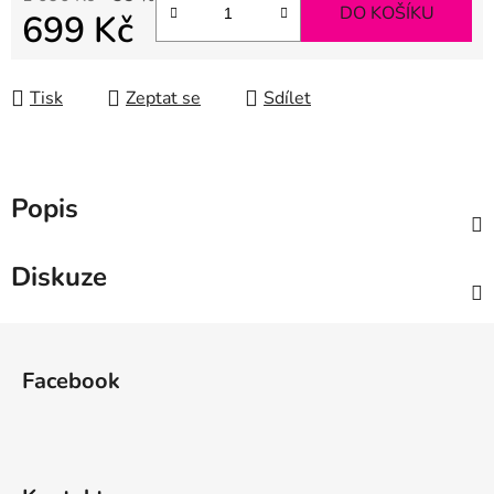
DO KOŠÍKU
699 Kč
Měrná cena:
Tisk
Zeptat se
Sdílet
Popis
Diskuze
Z
á
Facebook
p
a
t
í