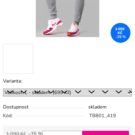
1 090
KČ
–35 %
Varianta:
Dostupnost
skladem
Kód:
TB801_419
1 090 Kč
–35 %