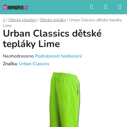
Přejít
Hledat
NÁKUP
na
KOŠÍK
obsah
Domů
/
Dětské oblečení
/
Dětské tepláky
/
Urban Classics dětské tepláky
Lime
Urban Classics dětské
tepláky Lime
Průměrné
Neohodnoceno
Podrobnosti hodnocení
hodnocení
Značka:
Urban Classics
produktu
je
0,0
z
5
hvězdiček.