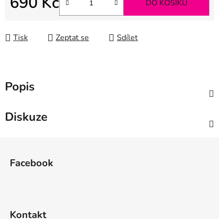
690 Kč
DO KOŠÍKU
Měrná cena:
Tisk
Zeptat se
Sdílet
Popis
Diskuze
Z
á
Facebook
p
a
t
í
Kontakt