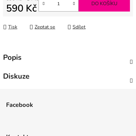
DO KOŠÍKU
590 Kč
Měrná cena:
Tisk
Zeptat se
Sdílet
Popis
Diskuze
Z
á
Facebook
p
a
t
í