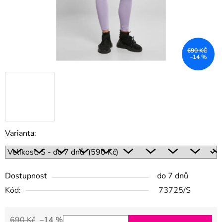
690 KČ
–14 %
Varianta:
Dostupnost
do 7 dnů
Kód:
73725/S
690 Kč
–14 %