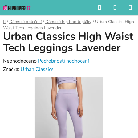
Přejít
Hledat
NÁKUP
na
KOŠÍK
obsah
Domů
/
Dámské oblečení
/
Dámské hip hop tepláky
/
Urban Classics High
Waist Tech Leggings Lavender
Urban Classics High Waist
Tech Leggings Lavender
Průměrné
Neohodnoceno
Podrobnosti hodnocení
hodnocení
Značka:
Urban Classics
produktu
je
0,0
z
5
hvězdiček.