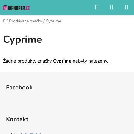
Přejít
Hledat
NÁKUP
na
KOŠÍK
obsah
Domů
/
Prodávané značky
/
Cyprime
Cyprime
Žádné produkty značky
Cyprime
nebyly nalezeny...
Z
á
Facebook
p
a
t
í
Kontakt