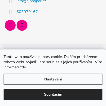
info
@
hiphoper.cz
603970167
Vytvořil Shoptet
Copyright 2026
Hiphoper.cz
. Všechna práva vyhrazena.
Tento web používá soubory cookie. Dalším procházením
tohoto webu vyjadřujete souhlas s jejich používáním.. Více
informací
zde
.
Nastavení
Souhlasím