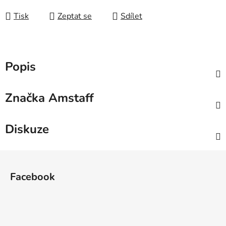
Měrná cena:
Tisk
Zeptat se
Sdílet
Popis
Značka
Amstaff
Diskuze
Z
á
Facebook
p
a
t
í