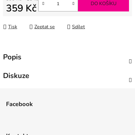
DO KOŠÍKU
359 Kč
Měrná cena:
Tisk
Zeptat se
Sdílet
Popis
Diskuze
Z
á
Facebook
p
a
t
í