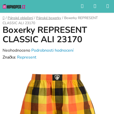
Přejít
Hledat
NÁKUP
na
KOŠÍK
obsah
Domů
/
Pánské oblečení
/
Pánské boxerky
/
Boxerky REPRESENT
CLASSIC ALI 23170
Boxerky REPRESENT
CLASSIC ALI 23170
Průměrné
Neohodnoceno
Podrobnosti hodnocení
hodnocení
Značka:
Represent
produktu
je
0,0
z
5
hvězdiček.