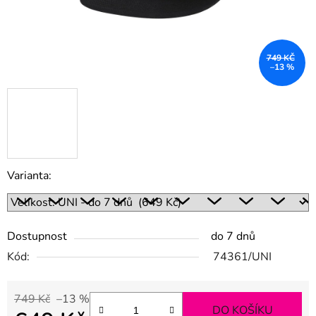
749 KČ
–13 %
Varianta:
Dostupnost
do 7 dnů
Kód:
74361/UNI
749 Kč
–13 %
DO KOŠÍKU