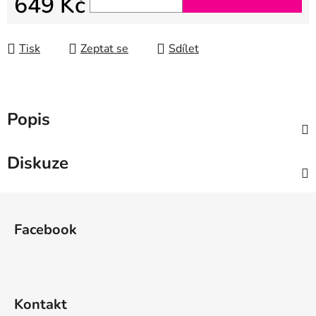
649 Kč
Měrná cena:
Tisk
Zeptat se
Sdílet
Popis
Diskuze
Z
á
Facebook
p
a
t
í
Kontakt