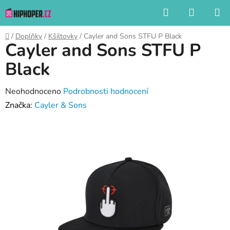
Přejít
Hledat
NÁKUP
na
KOŠÍK
obsah
Domů
/
Doplňky
/
Kšiltovky
/
Cayler and Sons STFU P Black
Cayler and Sons STFU P
Black
Průměrné
Neohodnoceno
Podrobnosti hodnocení
hodnocení
Značka:
Cayler & Sons
produktu
je
0,0
z
5
hvězdiček.