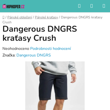
Přejít
Hledat
NÁKUP
na
KOŠÍK
obsah
Domů
/
Pánské oblečení
/
Pánské kraťasy
/
Dangerous DNGRS kraťasy
Crush
Dangerous DNGRS
kraťasy Crush
Průměrné
Neohodnoceno
Podrobnosti hodnocení
hodnocení
Značka:
Dangerous DNGRS
produktu
je
0,0
z
5
hvězdiček.