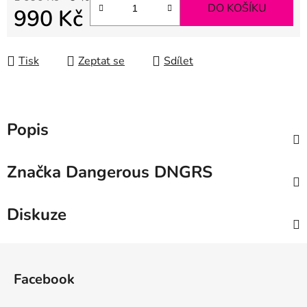
DO KOŠÍKU
990 Kč
Měrná cena:
Tisk
Zeptat se
Sdílet
Popis
Značka
Dangerous DNGRS
Diskuze
Z
á
Facebook
p
a