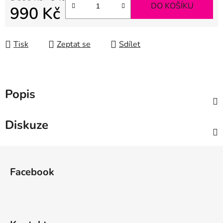
DO KOŠÍKU
990 Kč
Měrná cena:
Tisk
Zeptat se
Sdílet
Popis
Diskuze
Z
á
Facebook
p
a
t
í