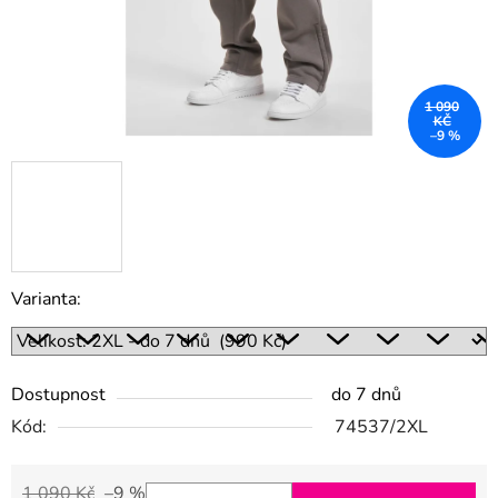
1 090
KČ
–9 %
Varianta:
Dostupnost
do 7 dnů
Kód:
74537/2XL
1 090 Kč
–9 %