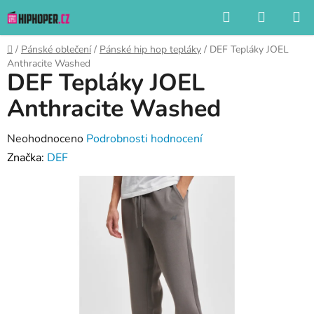
Přejít
Hledat
NÁKUP
na
KOŠÍK
obsah
Domů
/
Pánské oblečení
/
Pánské hip hop tepláky
/
DEF Tepláky JOEL
Anthracite Washed
DEF Tepláky JOEL
Anthracite Washed
Průměrné
Neohodnoceno
Podrobnosti hodnocení
hodnocení
Značka:
DEF
produktu
je
0,0
z
5
hvězdiček.