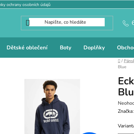
ky ochrany osobních údajů
Dětské oblečení
Boty
Doplňky
Obcho
Domů
/
Pánsk
Blue
Eck
Blu
Průměr
Neoho
hodnoc
Značka
produk
Variant
je