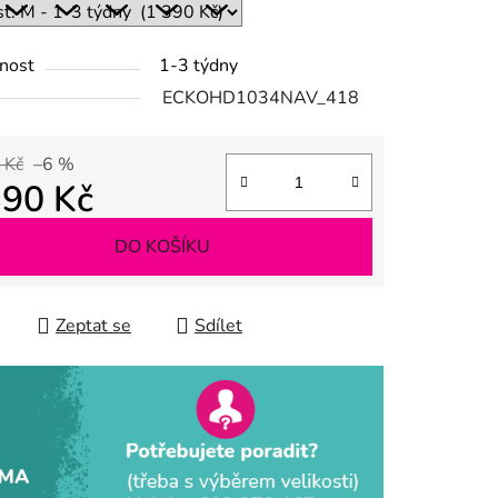
nost
1-3 týdny
ek.
ECKOHD1034NAV_418
 Kč
–6 %
390 Kč
 cena:
DO KOŠÍKU
Zeptat se
Sdílet