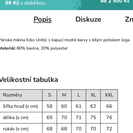
Popis
Diskuze
Zn
Pánská mikina Ecko Unltd. s kapucí modré barvy s bílým potiskem loga.
Materiál:
80% bavlna, 20% polyester
Velikostní tabulka
Rozměry
S
M
L
XL
XXL
šířka hruď (v cm)
58
60
61
62
66
délka (v cm)
69
70
71
75
76
rukáv (v cm)
68
68
70
70
72