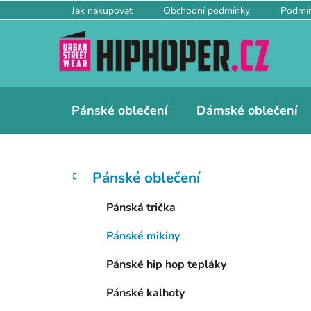
Přejít
Jak nakupovat
Obchodní podmínky
Podmín
na
obsah
Pánské oblečení
Dámské oblečení
P
K
Přeskočit
Pánské oblečení
a
kategorie
o
t
s
Pánská trička
e
t
g
Pánské mikiny
r
o
a
r
Pánské hip hop tepláky
i
n
e
n
Pánské kalhoty