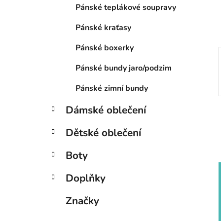
í
Pánské teplákové soupravy
p
a
Pánské kraťasy
n
Pánské boxerky
e
l
Pánské bundy jaro/podzim
Pánské zimní bundy
Dámské oblečení
Dětské oblečení
Boty
Doplňky
Značky