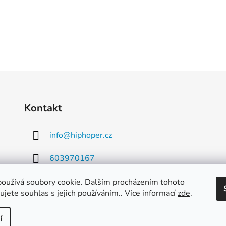
Kontakt
info
@
hiphoper.cz
603970167
oužívá soubory cookie. Dalším procházením tohoto
jete souhlas s jejich používáním.. Více informací
zde
.
í