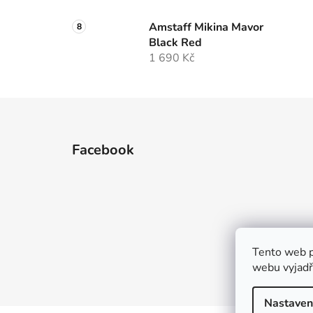
Amstaff Mikina Mavor
Black Red
1 690 Kč
Z
á
Facebook
p
a
t
í
Tento web p
webu vyjadřu
Nastaven