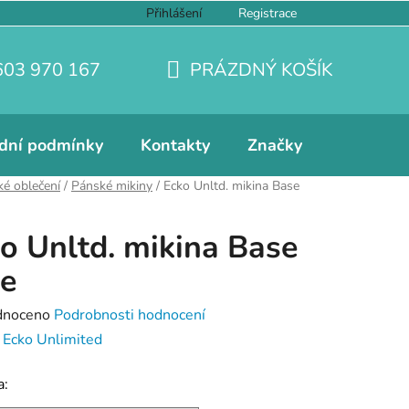
Přihlášení
Registrace
603 970 167
PRÁZDNÝ KOŠÍK
NÁKUPNÍ
KOŠÍK
dní podmínky
Kontakty
Značky
é oblečení
/
Pánské mikiny
/
Ecko Unltd. mikina Base
o Unltd. mikina Base
e
né
dnoceno
Podrobnosti hodnocení
ení
:
Ecko Unlimited
tu
a: