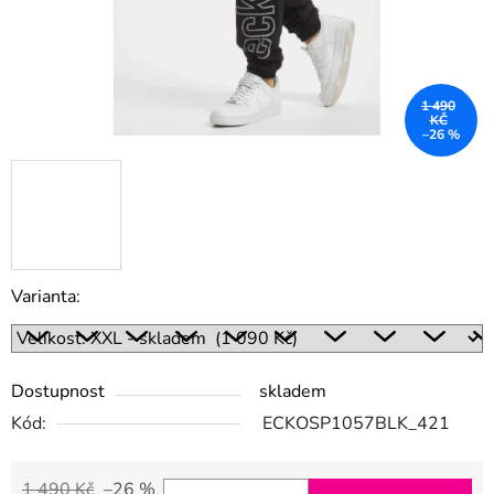
1 490
KČ
–26 %
Varianta:
Dostupnost
skladem
Kód:
ECKOSP1057BLK_421
1 490 Kč
–26 %