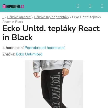
Přejít
Hledat
NÁKUP
na
KOŠÍK
obsah
Domů
/
Pánské oblečení
/
Pánské hip hop tepláky
/
Ecko Unltd. tepláky
React in Black
Ecko Unltd. tepláky React
in Black
Průměrné
4 hodnocení
Podrobnosti hodnocení
hodnocení
Značka:
Ecko Unlimited
produktu
je
4,0
z
5
hvězdiček.