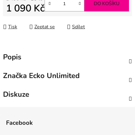
DO KOŠÍKU
1 090 Kč
Měrná cena:
Tisk
Zeptat se
Sdílet
Popis
Značka
Ecko Unlimited
Diskuze
Z
á
Facebook
p
a