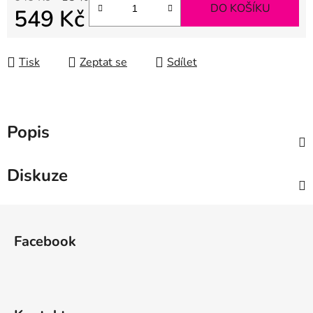
DO KOŠÍKU
549 Kč
Měrná cena:
Tisk
Zeptat se
Sdílet
Popis
Diskuze
Z
á
Facebook
p
a
t
í