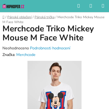
Přejít
Hledat
NÁKUP
na
KOŠÍK
obsah
Domů
/
Pánské oblečení
/
Pánská trička
/
Merchcode Triko Mickey Mouse
M Face White
Merchcode Triko Mickey
Mouse M Face White
Průměrné
Neohodnoceno
Podrobnosti hodnocení
hodnocení
Značka:
Merchcode
produktu
je
0,0
z
5
hvězdiček.