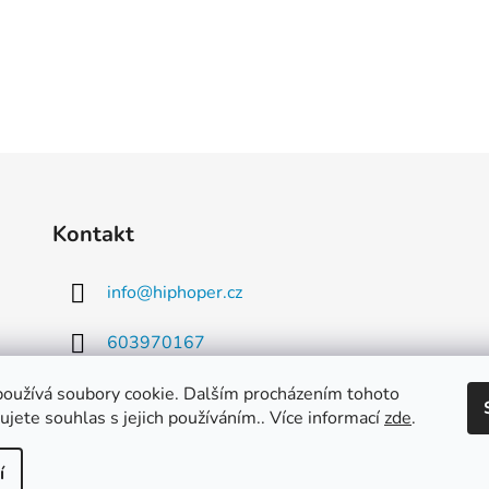
Kontakt
info
@
hiphoper.cz
603970167
oužívá soubory cookie. Dalším procházením tohoto
jete souhlas s jejich používáním.. Více informací
zde
.
í