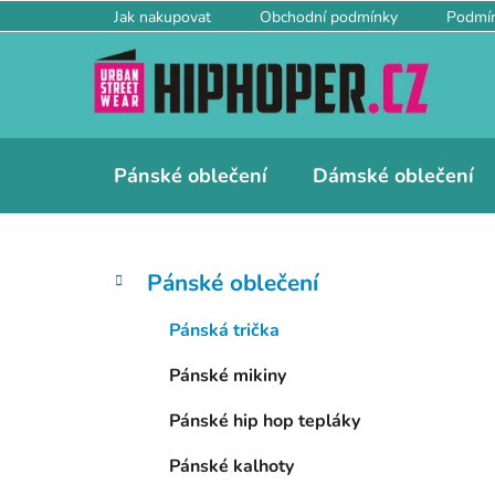
Přejít
Jak nakupovat
Obchodní podmínky
Podmín
na
obsah
Pánské oblečení
Dámské oblečení
P
K
Přeskočit
Pánské oblečení
a
kategorie
o
t
s
Pánská trička
e
t
g
Pánské mikiny
r
o
a
r
Pánské hip hop tepláky
i
n
e
n
Pánské kalhoty