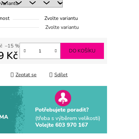
nost
Zvolte variantu
ek.
Zvolte variantu
č
–15 %
DO KOŠÍKU
9 Kč
 cena:
Zeptat se
Sdílet