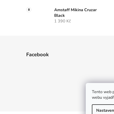
Amstaff Mikina Cruzar
Black
1 390 Kč
Z
á
Facebook
p
a
t
í
Tento web p
webu vyjadřu
Nastaven