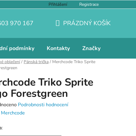
Přihlášení
Registrace
603 970 167
PRÁZDNÝ KOŠÍK
NÁKUPNÍ
KOŠÍK
dní podmínky
Kontakty
Značky
é oblečení
/
Pánská trička
/
Merchcode Triko Sprite
restgreen
chcode Triko Sprite
o Forestgreen
né
dnoceno
Podrobnosti hodnocení
ení
:
Merchcode
tu
a: