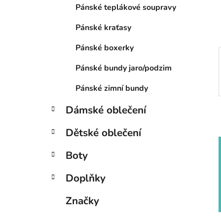
í
Pánské teplákové soupravy
p
a
Pánské kraťasy
n
Pánské boxerky
e
l
Pánské bundy jaro/podzim
Pánské zimní bundy
Dámské oblečení
Dětské oblečení
Boty
Doplňky
Značky