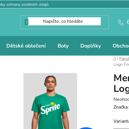
ky ochrany osobních údajů
Dětské oblečení
Boty
Doplňky
Obcho
Domů
/
Pánsk
Logo Fo
Mer
Log
Průměr
Neoho
hodnoc
Značka
produk
Variant
je