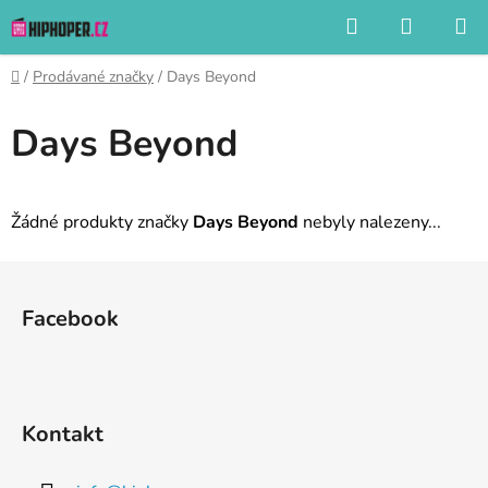
Přejít
Hledat
NÁKUP
na
KOŠÍK
obsah
Domů
/
Prodávané značky
/
Days Beyond
Days Beyond
Žádné produkty značky
Days Beyond
nebyly nalezeny...
Z
á
Facebook
p
a
t
í
Kontakt