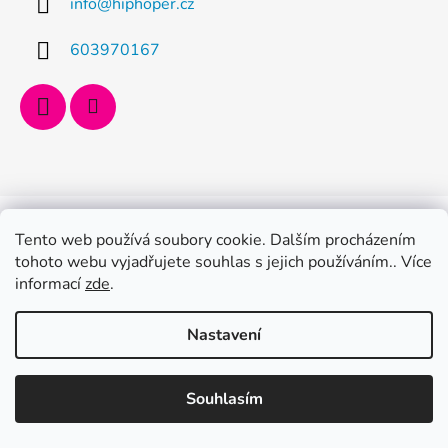
info
@
hiphoper.cz
603970167
Vytvořil Shoptet
Copyright 2026
Hiphoper.cz
. Všechna práva vyhrazena.
Tento web používá soubory cookie. Dalším procházením
tohoto webu vyjadřujete souhlas s jejich používáním.. Více
informací
zde
.
Nastavení
Souhlasím